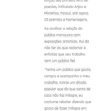
lançou seu primeiro livro de
poesias, intitulado Anjos e
Mistérios. Possui, até agora,
25 prêmios e homenagens.
Ao analisar a relação do
público manauara com
exposições artísticas, Rui diz
não ter do que reclamar e
enfatiza que seu trabalho
tem um público fiel.
“Tenho um público que gosta,
compra e acompanha o meu
trabalho. Existe um ditado
popular que diz que santo de
casa não faz milagre, eu
costume rebater dizendo que
gosto de fazer milagre em