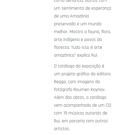
como denúncia, outros com
um sentimento de esperança
de uma Amazônia
preservada e um mundo
melhor. Mostro a fauna, flora,
arte indígena e povos da
floresta. Tudo isso é arte
amazônica” explica Rui.
O catálogo da exposição é
um projeto gráfico da editora
Reggo, com imagens do
fotógrafo Roumen Koynov.
Além das obras, o catálogo
vem acompanhado de um CD
com 19 músicas autorais de
Rui, em parceria com outros
artistas.