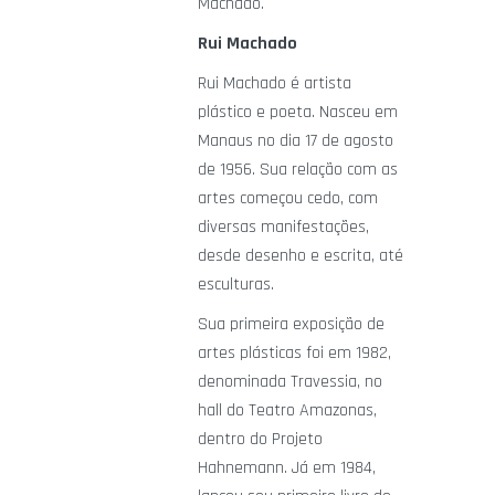
Machado.
Rui Machado
Rui Machado é artista
plástico e poeta. Nasceu em
Manaus no dia 17 de agosto
de 1956. Sua relação com as
artes começou cedo, com
diversas manifestações,
desde desenho e escrita, até
esculturas.
Sua primeira exposição de
artes plásticas foi em 1982,
denominada Travessia, no
hall do Teatro Amazonas,
dentro do Projeto
Hahnemann. Já em 1984,