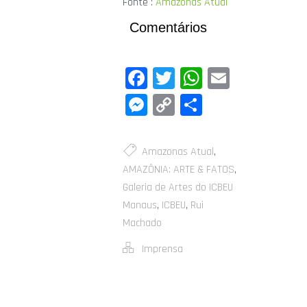
Fonte :
Amazonas Atual
Comentários
Facebook
Twitter
WhatsApp
Email
Messenger
Copy
Share
Link
Amazonas Atual
,
AMAZÔNIA: ARTE & FATOS
,
Galeria de Artes do ICBEU
Manaus
,
ICBEU
,
Rui
Machado
Imprensa