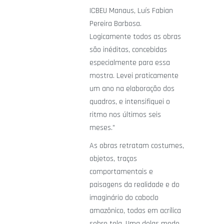
ICBEU Manaus, Luís Fabian
Pereira Barbosa.
Logicamente todos as obras
são inéditas, concebidas
especialmente para essa
mostra. Levei praticamente
um ano na elaboração dos
quadros, e intensifiquei o
ritmo nos últimos seis
meses.”
As obras retratam costumes,
objetos, traços
comportamentais e
paisagens da realidade e do
imaginário do caboclo
amazônico, todas em acrílica
sobre tela. Uma delas mede