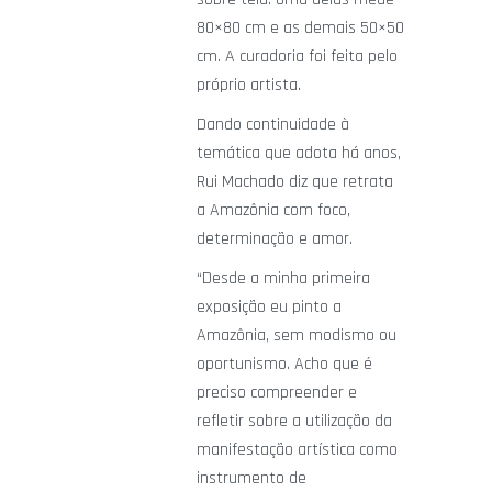
80×80 cm e as demais 50×50
cm. A curadoria foi feita pelo
próprio artista.
Dando continuidade à
temática que adota há anos,
Rui Machado diz que retrata
a Amazônia com foco,
determinação e amor.
“Desde a minha primeira
exposição eu pinto a
Amazônia, sem modismo ou
oportunismo. Acho que é
preciso compreender e
refletir sobre a utilização da
manifestação artística como
instrumento de