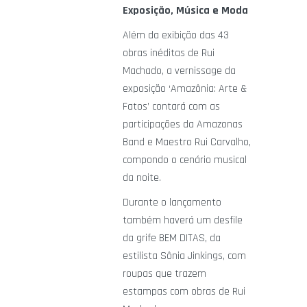
Exposição, Música e Moda
Além da exibição das 43
obras inéditas de Rui
Machado, a vernissage da
exposição ‘Amazônia: Arte &
Fatos’ contará com as
participações da Amazonas
Band e Maestro Rui Carvalho,
compondo o cenário musical
da noite.
Durante o lançamento
também haverá um desfile
da grife BEM DITAS, da
estilista Sônia Jinkings, com
roupas que trazem
estampas com obras de Rui