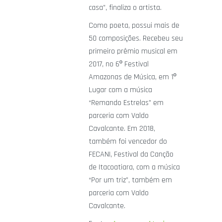
casa”, finaliza o artista.
Como poeta, possui mais de
50 composições. Recebeu seu
primeiro prêmio musical em
2017, no 6º Festival
Amazonas de Música, em 1º
Lugar com a música
“Remando Estrelas” em
parceria com Valdo
Cavalcante. Em 2018,
também foi vencedor do
FECANI, Festival da Canção
de Itacoatiara, com a música
“Por um triz”, também em
parceria com Valdo
Cavalcante.