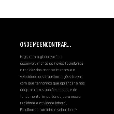
ONDE ME ENCONTRAR...
Hoje, com a globalização, o
desenvolvimento de novas tecnologias,
a rapidez dos acontecimentos e a
velocidade das transformações fazem
com que tenhamos que aprender e nos
adaptar com situações novas, e de
fundamental importância para nossa
realidade e atividade laboral.
Escolham o caminho e sejam bem-