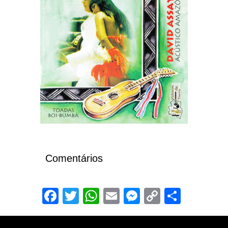
Comentários
Facebook
Twitter
WhatsApp
Email
Messenger
Copy
Share
Link