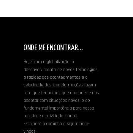
ONDE ME ENCONTRAR...
Hoje, com a globalização, o
desenvolvimento de novas tecnologias,
a rapidez dos acontecimentos e a
velocidade das transformações fazem
com que tenhamos que aprender e nos
adaptar com situações novas, e de
fundamental importância para nossa
realidade e atividade laboral.
Escolham o caminho e sejam bem-
vindos.