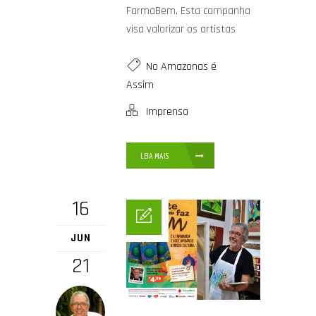
FarmaBem. Esta campanha
visa valorizar os artistas
No Amazonas é
Assim
Imprensa
LEIA MAIS
16
JUN
21