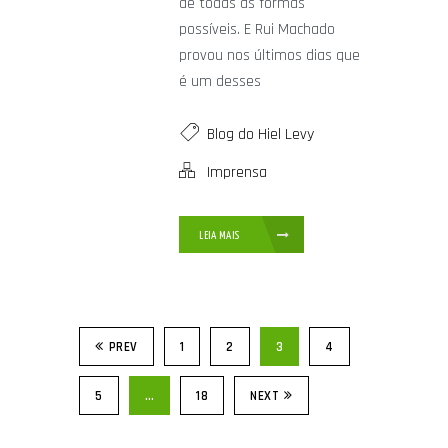
de todas as formas
possíveis. E Rui Machado
provou nos últimos dias que
é um desses
Blog do Hiel Levy
Imprensa
LEIA MAIS
PREV
1
2
3
4
5
…
18
NEXT