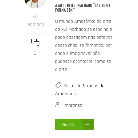
A ARTE DE RUI MACHADO “FAZ BEM E
FORMA BEM”
Rui
O mundo Amazônico da arte
Machado
de Rui Machado se espalha e
pede passagem nas esteiras
desse chão, se firmando, por
0
onde o imaginável não
pudesse acontecer; como se
a arte
Portal de Noticias do
Amazonas
Imprensa
LEIA MAIS