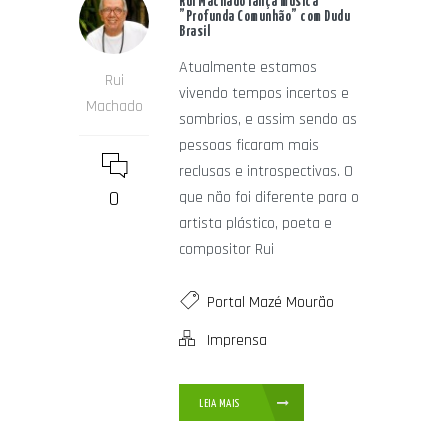
Rui Machado lança música
”Profunda Comunhão” com Dudu
Brasil
Atualmente estamos
Rui
vivendo tempos incertos e
Machado
sombrios, e assim sendo as
pessoas ficaram mais
reclusas e introspectivas. O
0
que não foi diferente para o
artista plástico, poeta e
compositor Rui
Portal Mazé Mourão
Imprensa
LEIA MAIS