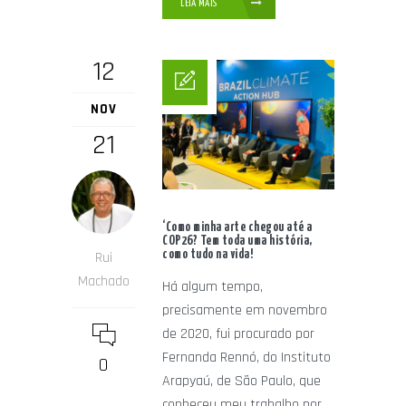
LEIA MAIS
12
NOV
21
‘Como minha arte chegou até a
COP26? Tem toda uma história,
como tudo na vida!
Rui
Machado
Há algum tempo,
precisamente em novembro
de 2020, fui procurado por
Fernanda Rennó, do Instituto
0
Arapyaú, de São Paulo, que
conheceu meu trabalho por